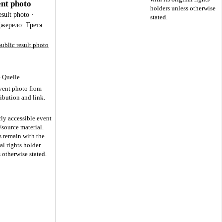
ent photo
holders unless otherwise
sult photo ·
stated.
 Джерело: Третя
ublic result photo
e Quelle
vent photo from
ribution and link.
ly accessible event
source material.
s remain with the
al rights holder
 otherwise stated.