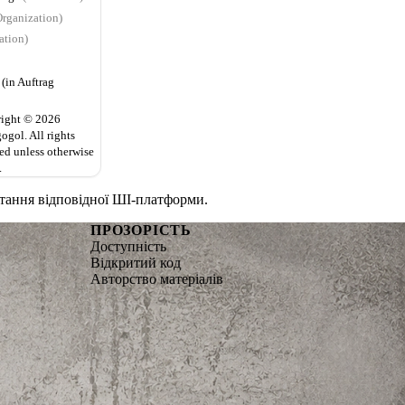
rganization)
ation)
(in Auftrag
ight © 2026
ogol. All rights
ed unless otherwise
.
стання відповідної ШІ-платформи.
ПРОЗОРІСТЬ
Доступність
Відкритий код
Авторство матеріалів