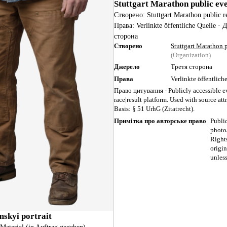
Stuttgart Marathon public ev
Створено: Stuttgart Marathon public re
Права: Verlinkte öffentliche Quelle ·
сторона
Створено
Stuttgart Marathon p
(Organization)
Джерело
Третя сторона
Права
Verlinkte öffentlich
Право цитування - Publicly accessible e
race|result platform. Used with source att
Basis: § 51 UrhG (Zitatrecht).
Примітка про авторське право
Public
photo/
Right
origin
unless
skyi portrait