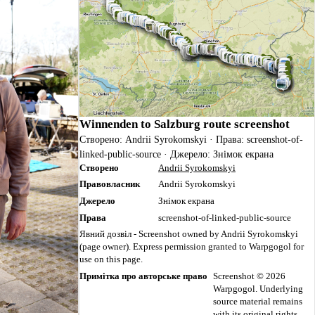
Winnenden to Salzburg route screenshot
Створено: Andrii Syrokomskyi · Права: screenshot-of-
linked-public-source · Джерело: Знімок екрана
Створено
Andrii Syrokomskyi
Правовласник
Andrii Syrokomskyi
Джерело
Знімок екрана
Права
screenshot-of-linked-public-source
Явний дозвіл - Screenshot owned by Andrii Syrokomskyi
(page owner). Express permission granted to Warpgogol for
use on this page.
Примітка про авторське право
Screenshot © 2026
Warpgogol. Underlying
source material remains
with its original rights