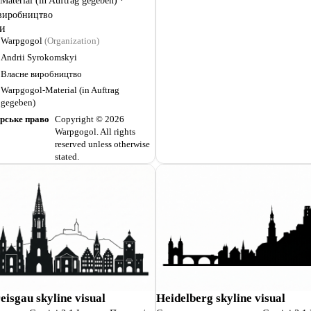
aterial (in Auftrag gegeben) ·
виробництво
ки
Warpgogol
(Organization)
Andrii Syrokomskyi
Власне виробництво
Warpgogol-Material (in Auftrag
gegeben)
рське право
Copyright © 2026
Warpgogol. All rights
reserved unless otherwise
stated.
eisgau skyline visual
Heidelberg skyline visual