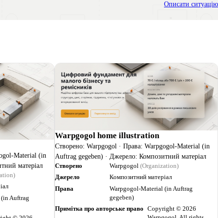
Описати ситуацію
Warpgogol home illustration
Створено: Warpgogol · Права: Warpgogol-Material (in
gol-Material (in
Auftrag gegeben) · Джерело: Композитний матеріал
Створено
Warpgogol
(Organization)
итний матеріал
ation)
Джерело
Композитний матеріал
іал
Права
Warpgogol-Material (in Auftrag
gegeben)
(in Auftrag
Примітка про авторське право
Copyright © 2026
Warpgogol. All rights
ight © 2026