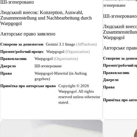
ШІ-згенеровано
згенероване
Людський внесок: Konzeption, Auswahl,
ШІ-згенеровано
Zusammenstellung und Nachbearbeitung durch
Warpgogol
Людський внесок
Zusammenstellun
Авторське право заявлено
Warpgogol
Створено за допомогою
Gemini 3.1 Image
(AIPlatform)
Авторське прав
Промпт/робочий процес
Warpgogol
(Organization)
Створено за допо
Правовласник
Warpgogol
(Organization)
Промпт/робочий п
Джерело
ШІ-згенероване
Правовласник
Права
Warpgogol-Material (in Auftrag
gegeben)
Джерело
Примітка про авторське право
Copyright © 2026
Права
Warpgogol. All rights
reserved unless otherwise
Примітка про авто
stated.