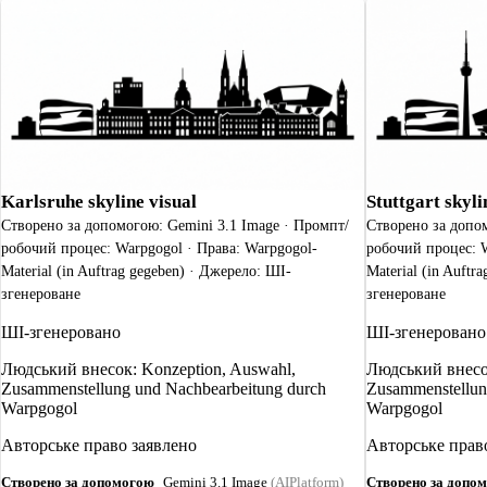
Karlsruhe skyline visual
Stuttgart skyli
Створено за допомогою: Gemini 3.1 Image · Промпт/
Створено за допо
робочий процес: Warpgogol · Права: Warpgogol-
робочий процес: W
Material (in Auftrag gegeben) · Джерело: ШІ-
Material (in Auftr
згенероване
згенероване
ШІ-згенеровано
ШІ-згенеровано
Людський внесок: Konzeption, Auswahl,
Людський внесок
Zusammenstellung und Nachbearbeitung durch
Zusammenstellun
Warpgogol
Warpgogol
Авторське право заявлено
Авторське прав
Створено за допомогою
Gemini 3.1 Image
(AIPlatform)
Створено за допо