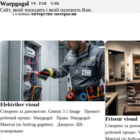
Перейти до вмісту
Warpgogol
EUR
UAH
UK
Цифровий фундамент
Ц
Сайт, який знаходять і який належить Вам.
Головна
Авторство матеріалів
Elektriker visual
Створено за допомогою: Gemini 3.1 Image · Промпт/
робочий процес: Warpgogol · Права: Warpgogol-
Friseur visual
Material (in Auftrag gegeben) · Джерело: ШІ-
Створено за допо
згенероване
робочий процес: W
Material (in Auftr