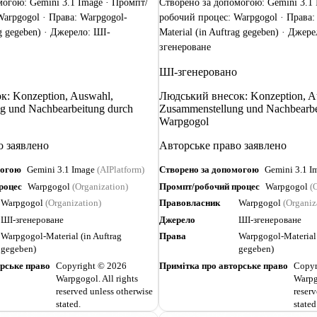
могою: Gemini 3.1 Image · Промпт/
Створено за допомогою: Gemini 3.1 
arpgogol · Права: Warpgogol-
робочий процес: Warpgogol · Права:
ag gegeben) · Джерело: ШІ-
Material (in Auftrag gegeben) · Джер
згенероване
ШІ-згенеровано
: Konzeption, Auswahl,
Людський внесок: Konzeption, A
g und Nachbearbeitung durch
Zusammenstellung und Nachbearbe
Warpgogol
о заявлено
Авторське право заявлено
могою
Gemini 3.1 Image
(AIPlatform)
Створено за допомогою
Gemini 3.1 I
роцес
Warpgogol
(Organization)
Промпт/робочий процес
Warpgogol
(O
Warpgogol
(Organization)
Правовласник
Warpgogol
(Organiz
ШІ-згенероване
Джерело
ШІ-згенероване
Warpgogol-Material (in Auftrag
Права
Warpgogol-Material 
gegeben)
gegeben)
рське право
Copyright © 2026
Примітка про авторське право
Copyr
Warpgogol. All rights
Warpg
reserved unless otherwise
reserv
stated.
stated