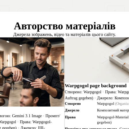
іна
Сайт для Вашого бізнесу
Контакт
Авторство матеріалів
Джерела зображень, відео та матеріалів цього сайту.
Warpgogol page background
Створено: Warpgogol · Права: Warpgo
Auftrag gegeben) · Джерело: Композ
Створено
Warpgogol
(Organiz
Джерело
Композитний матер
могою: Gemini 3.1 Image · Промпт/
Права
Warpgogol-Material 
arpgogol · Права: Warpgogol-
gegeben)
ag gegeben) · Джерело: ШІ-
Примітка про авторське право
Copyr