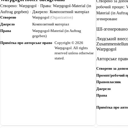
Створено за допо
Створено: Warpgogol · Права: Warpgogol-Material (in
робочий процес: W
Auftrag gegeben) · Джерело: Композитний матеріал
Material (in Auftr
Створено
Warpgogol
(Organization)
згенероване
Джерело
Композитний матеріал
ШІ-згенеровано
Права
Warpgogol-Material (in Auftrag
gegeben)
Людський внесок
Примітка про авторське право
Copyright © 2026
Zusammenstellun
Warpgogol. All rights
Warpgogol
reserved unless otherwise
stated.
Авторське прав
Створено за допо
Промпт/робочий п
Правовласник
Джерело
Права
Примітка про авто