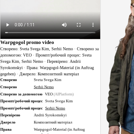
Warpgogol promo video
Створено: Sveta Svega Kim, Serhii Nemo · Створено за
допомогою: VEO · Промпт/робочий процес: Sveta
Svega Kim, Serhii Nemo · Перевірено: Andrii
Syrokomskyi · Права: Warpgogol-Material (in Auftrag
gegeben) · Джерело: Композитний матеріал
Створено
Sveta Svega Kim
Створено
Serhii Nemo
Створено за допомогою
VEO
(AIPlatform)
Промпт/робочий процес
Sveta Svega Kim
Промпт/робочий процес
Serhii Nemo
Перевірено
Andrii Syrokomskyi
Джерело
Композитний матеріал
Права
Warpgogol-Material (in Auftrag