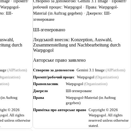
Image · Промпт/
Створено за допомогою: Gemini 3.1 Image · Промпт/
 Warpgogol-
робочий процес: Warpgogol · Права: Warpgogol-
ело: ШІ-
Material (in Auftrag gegeben) · Джерело: ШІ-
згенероване
ШІ-згенеровано
uswahl,
Людський внесок: Konzeption, Auswahl,
itung durch
Zusammenstellung und Nachbearbeitung durch
Warpgogol
Авторське право заявлено
mage
(AIPlatform)
Створено за допомогою
Gemini 3.1 Image
(AIPlatform)
rganization)
Промпт/робочий процес
Warpgogol
(Organization)
ation)
Правовласник
Warpgogol
(Organization)
Джерело
ШІ-згенероване
(in Auftrag
Права
Warpgogol-Material (in Auftrag
gegeben)
ight © 2026
Примітка про авторське право
Copyright © 2026
ogol. All rights
Warpgogol. All rights
ed unless otherwise
reserved unless otherwise
.
stated.