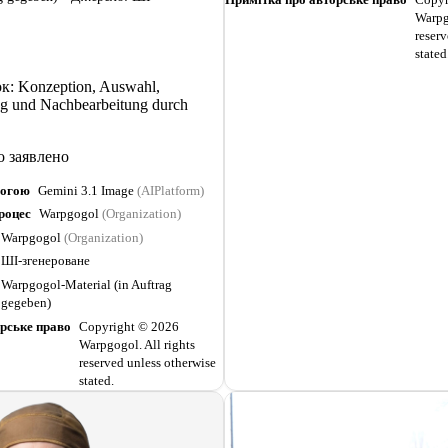
Warpg
reserv
stated
: Konzeption, Auswahl,
g und Nachbearbeitung durch
о заявлено
могою
Gemini 3.1 Image
(AIPlatform)
роцес
Warpgogol
(Organization)
Warpgogol
(Organization)
ШІ-згенероване
Warpgogol-Material (in Auftrag
gegeben)
рське право
Copyright © 2026
Warpgogol. All rights
reserved unless otherwise
stated.