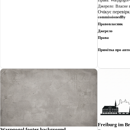
Права: Warpgogol-M
Джерело: Власне 
Очікує перевір
commissionedBy
Правовласник
Джерело
Права
Примітка про авто
Freiburg im Br
Warpgogol footer background