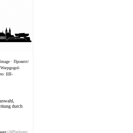
Image · Промпт/
 Warpgogol-
ело: ШІ-
uswahl,
itung durch
mage
(AIPlatform)