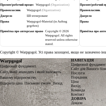
Промпт/робочий процес
Warpgogol
(Organization)
Промпт/робочий п
Правовласник
Warpgogol
(Organization)
Правовласник
Джерело
ШІ-згенероване
Джерело
Права
Warpgogol-Material (in Auftrag
Права
gegeben)
Примітка про авторське право
Copyright © 2026
Примітка про авто
Warpgogol. All rights
reserved unless otherwise
stated.
Copyright © Warpgogol. Усі права захищені, якщо не зазначено 
Warpgogol
НАВІГАЦІЯ
Цифровий фундамен
Цифровий фундамент.
Сайт для Вашого біз
Сайт, який знаходять і який належить
Послуги
Порадник
Вашому підприємству.
Ціна
Відкрита ціна. Письмові умови. Вихід.
Вихід
Команда
Контакт
ДОВІРА
Докази