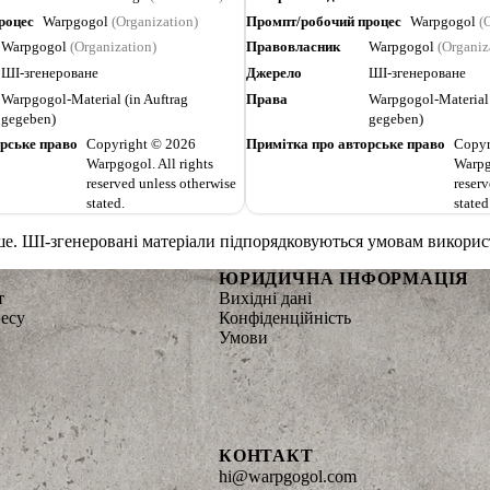
роцес
Warpgogol
(Organization)
Промпт/робочий процес
Warpgogol
(O
Warpgogol
(Organization)
Правовласник
Warpgogol
(Organiz
ШІ-згенероване
Джерело
ШІ-згенероване
Warpgogol-Material (in Auftrag
Права
Warpgogol-Material 
gegeben)
gegeben)
рське право
Copyright © 2026
Примітка про авторське право
Copyr
Warpgogol. All rights
Warpg
reserved unless otherwise
reserv
stated.
stated
інше. ШІ-згенеровані матеріали підпорядковуються умовам викори
ЮРИДИЧНА ІНФОРМАЦІЯ
т
Вихідні дані
несу
Конфіденційність
Умови
КОНТАКТ
hi@warpgogol.com