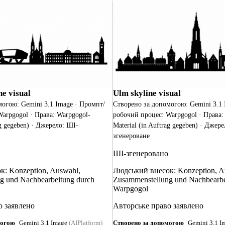
ne visual
Ulm skyline visual
могою: Gemini 3.1 Image · Промпт/
Створено за допомогою: Gemini 3.1 
arpgogol · Права: Warpgogol-
робочий процес: Warpgogol · Права:
ag gegeben) · Джерело: ШІ-
Material (in Auftrag gegeben) · Джер
згенероване
ШІ-згенеровано
: Konzeption, Auswahl,
Людський внесок: Konzeption, A
g und Nachbearbeitung durch
Zusammenstellung und Nachbearbe
Warpgogol
о заявлено
Авторське право заявлено
могою
Gemini 3.1 Image
(AIPlatform)
Створено за допомогою
Gemini 3.1 I