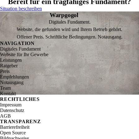
Bereit für ein tragfähiges Fundament?
Situation beschreiben
Warpgogol
Digitales Fundament.
Website, die gefunden wird und Ihrem Betrieb gehört.
Offener Preis. Schriftliche Bedingungen. Notausgang.
NAVIGATION
Digitales Fundament
Website für Ihr Gewerbe
Leistungen
Ratgeber
Preis
Empfehlungen
Notausgang
Team
Kontakt
RECHTLICHES
Impressum
Datenschutz
AGB
TRANSPARENZ
Barrierefreiheit
Open Source
Bildnachweise